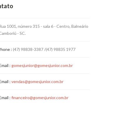
ntato
Rua 1001, número 315 - sala 6 - Centro, Balneário
Camboriú - SC.
Phone :
(47) 98838-3387 /(47) 98835 1977
Email :
gomesjunior@gomesjunior.com.br
Email :
vendas@gomesjunior.com.br
Email :
financeiro@gomesjunior.com.br