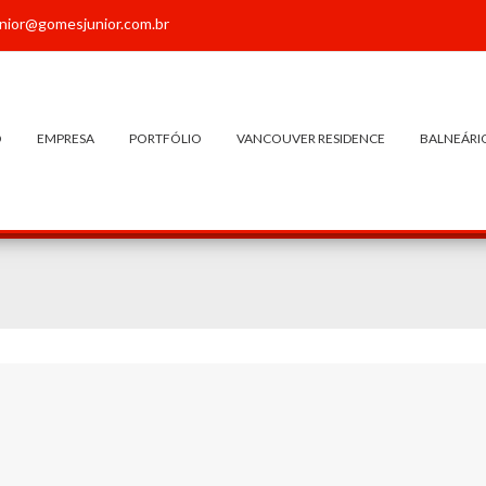
nior@gomesjunior.com.br
O
EMPRESA
PORTFÓLIO
VANCOUVER RESIDENCE
BALNEÁRI