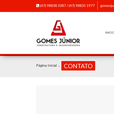
(47) 98838 3387 / (47) 98835 1977
gomesju
INICI
CONTATO
Página Inicial