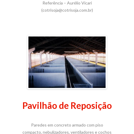
Referência – Aurélio Vicari
(cotrisoja@cotrisoja.com.br)
Pavilhão de Reposição
Paredes em concreto armado com piso
compacto, nebulizadores, ventiladores e cochos