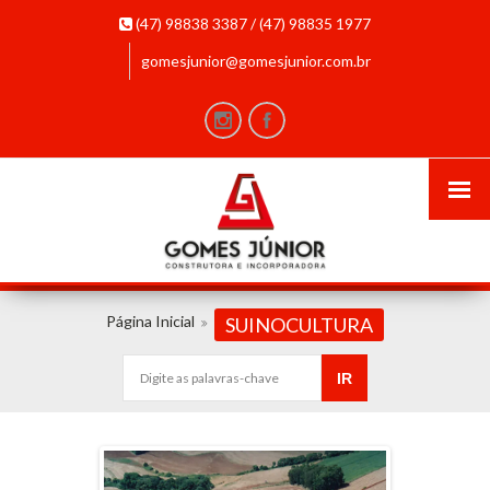
(47) 98838 3387 / (47) 98835 1977
gomesjunior@gomesjunior.com.br
Página Inicial
SUINOCULTURA