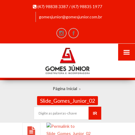
(47) 98838 3387 / (47) 98835 1977
gomesjunior@gomesjunior.com.br
Página Inicial
Slide_Gomes_Junior_02